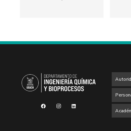
Autori
Person
Académ