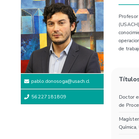
Profesor
(USACH).
conocimie
operacion
de trabaj
Título
pablo.donosoga@usach.cl
56227181809
Doctor en
de Proce
Magíster 
Química,