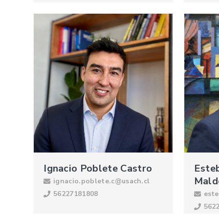
Ignacio Poblete Castro
Este
Mald
ignacio.poblete.c@usach.cl
56227181808
este
562