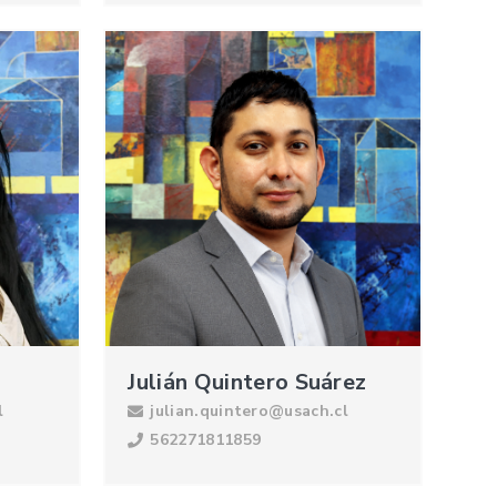
Julián Quintero Suárez
l
julian.quintero@usach.cl
562271811859