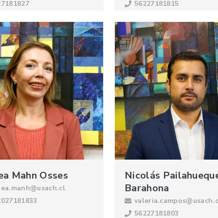
27181827
56227181815
ea Mahn Osses
Nicolás Pailahuequ
Barahona
rea.manh@usach.cl
2027181833
valeria.campos@usach.c
56227181803