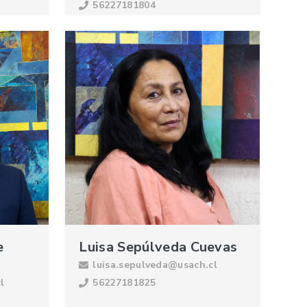
56227181804
e
Luisa Sepúlveda Cuevas
luisa.sepulveda@usach.cl
l
56227181825