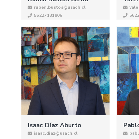
ruben.bustos@usach.cl
vale
56227181806
562
Isaac Díaz Aburto
Pabl
isaac.diaz@usach.cl
pab