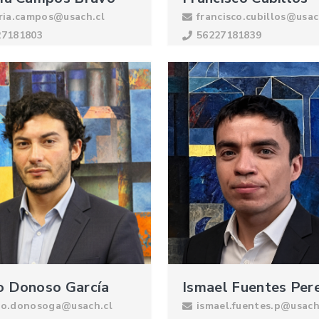
ria.campos@usach.cl
francisco.cubillos@usac
27181803
56227181839
o Donoso García
Ismael Fuentes Pere
lo.donosoga@usach.cl
ismael.fuentes.p@usach