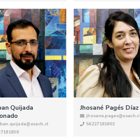
ban Quijada
Jhosané Pagés Díaz
onado
jhosane.pages@usach.c
ban.quijada@usach.cl
56227181802
27181838