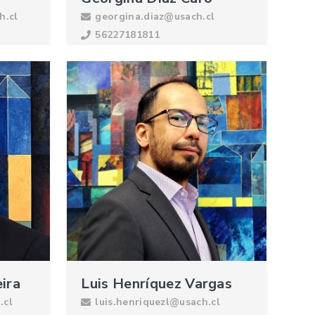
h.cl
georgina.diaz@usach.cl
56227181811
ira
Luis Henríquez Vargas
.cl
luis.henriquezl@usach.cl