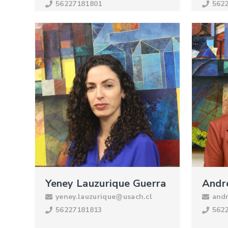
56227181801
562
Yeney Lauzurique Guerra
Andr
yeney.lauzurique@usach.cl
and
56227181813
562